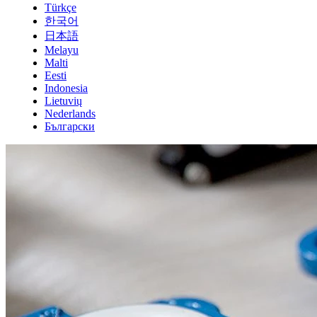
Türkçe
한국어
日本語
Melayu
Malti
Eesti
Indonesia
Lietuvių
Nederlands
Български