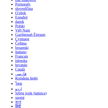
Português
slovenščina
O'zbek
Español
dansk
Polski
Việt Nam
Gaeilgenah Éireann
Cymraeg
Čeština
bosanski
Italiano
Français
íslenska
hrvatski
Català
فارسی
România limbi
ไทย
اردو
Srbija jezik (latinica)
suomi
বাংলা
हिंदी