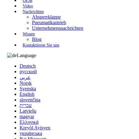
OEM
Video
Nachrichten
Absperrklappe
Pneumatikantrieb
Unternehmensnachrichten
Wissen
Blog
Kontaktieren Sie uns
Language
Deutsch
русский
عربي
Norsk
Svenska
English
slovenčina
עברית
Latviešu
magyar
Ελληνικά
Kreyòl Ayisyen
українська
Bai Miaowen