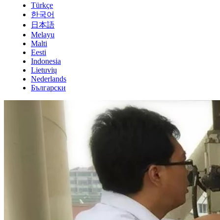
Türkçe
한국어
日本語
Melayu
Malti
Eesti
Indonesia
Lietuvių
Nederlands
Български