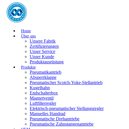
Home
Über uns
Unsere Fabrik
Zertifizierungen
Unser Service
Unser Kunde
Produktausrüstung
Produkte
Pneumatikantrieb
Absperrklappe
Pneumatischer Scotch-Yoke-Stellantrieb
Kugelhahn
Endschalterbox
Magnetventil
Luftfilterregler
Elektrisch-pneumatischer Stellungsregler
Manuelles Handrad
Pneumatische Drehantriebe
Pneumatische Zahnstangenantriebe