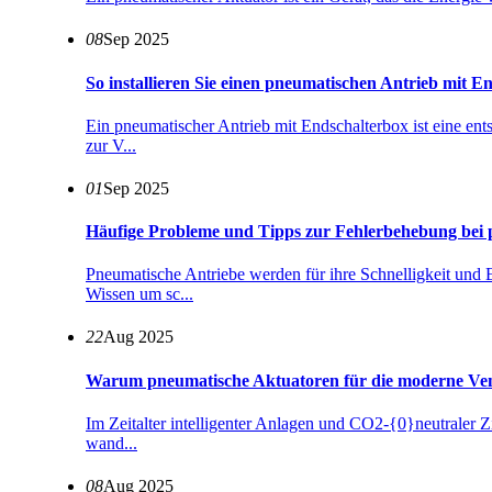
08
Sep 2025
So installieren Sie einen pneumatischen Antrieb mit E
Ein pneumatischer Antrieb mit Endschalterbox ist eine en
zur V...
01
Sep 2025
Häufige Probleme und Tipps zur Fehlerbehebung bei 
Pneumatische Antriebe werden für ihre Schnelligkeit und
Wissen um sc...
22
Aug 2025
Warum pneumatische Aktuatoren für die moderne Venti
Im Zeitalter intelligenter Anlagen und CO2-{0}neutraler Zi
wand...
08
Aug 2025