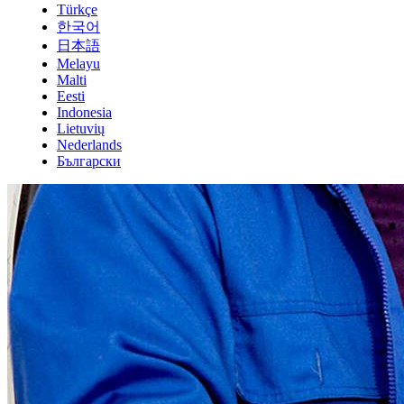
Türkçe
한국어
日本語
Melayu
Malti
Eesti
Indonesia
Lietuvių
Nederlands
Български