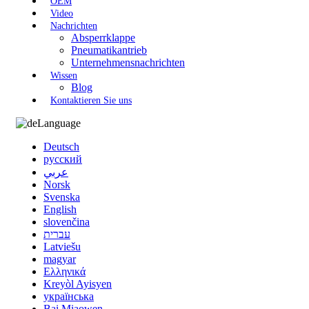
OEM
Video
Nachrichten
Absperrklappe
Pneumatikantrieb
Unternehmensnachrichten
Wissen
Blog
Kontaktieren Sie uns
Language
Deutsch
русский
عربي
Norsk
Svenska
English
slovenčina
עברית
Latviešu
magyar
Ελληνικά
Kreyòl Ayisyen
українська
Bai Miaowen