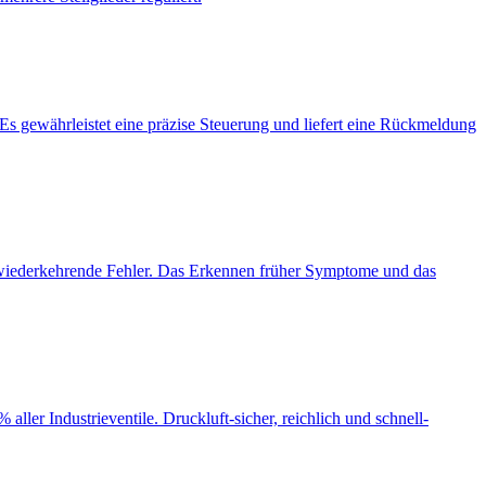
s gewährleistet eine präzise Steuerung und liefert eine Rückmeldung
f wiederkehrende Fehler. Das Erkennen früher Symptome und das
ller Industrieventile. Druckluft-sicher, reichlich und schnell-