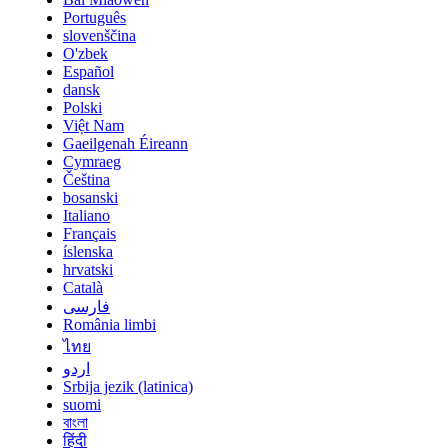
Português
slovenščina
O'zbek
Español
dansk
Polski
Việt Nam
Gaeilgenah Éireann
Cymraeg
Čeština
bosanski
Italiano
Français
íslenska
hrvatski
Català
فارسی
România limbi
ไทย
اردو
Srbija jezik (latinica)
suomi
বাংলা
हिंदी