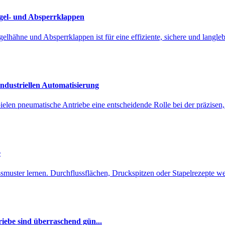
ugel- und Absperrklappen
lhähne und Absperrklappen ist für eine effiziente, sichere und langle
dustriellen Automatisierung
pielen pneumatische Antriebe eine entscheidende Rolle bei der präzise
e
essmuster lernen. Durchflussflächen, Druckspitzen oder Stapelrezepte w
iebe sind überraschend gün...