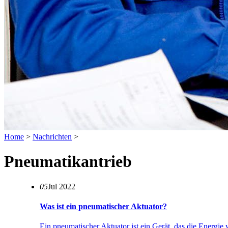
Home
>
Nachrichten
>
Pneumatikantrieb
05
Jul 2022
Was ist ein pneumatischer Aktuator?
Ein pneumatischer Aktuator ist ein Gerät, das die Energie