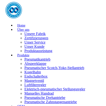
Home
Über uns
Unsere Fabrik
Zertifizierungen
Unser Service
Unser Kunde
Produktausrüstung
Produkte
Pneumatikantrieb
Absperrklappe
Pneumatischer Scotch-Yoke-Stellantrieb
Kugelhahn
Endschalterbox
Magnetventil
Luftfilterregler
Elektrisch-pneumatischer Stellungsregler
Manuelles Handrad
Pneumatische Drehantriebe
Pneumatische Zahnstangenantriebe