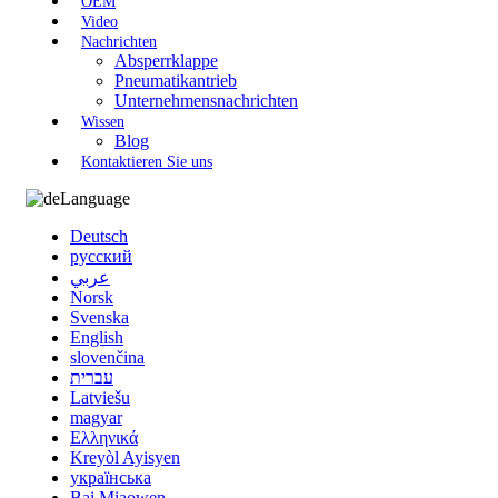
OEM
Video
Nachrichten
Absperrklappe
Pneumatikantrieb
Unternehmensnachrichten
Wissen
Blog
Kontaktieren Sie uns
Language
Deutsch
русский
عربي
Norsk
Svenska
English
slovenčina
עברית
Latviešu
magyar
Ελληνικά
Kreyòl Ayisyen
українська
Bai Miaowen