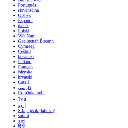
Português
slovenščina
O'zbek
Español
dansk
Polski
Việt Nam
Gaeilgenah Éireann
Cymraeg
Čeština
bosanski
Italiano
Français
íslenska
hrvatski
Català
فارسی
România limbi
ไทย
اردو
Srbija jezik (latinica)
suomi
বাংলা
हिंदी