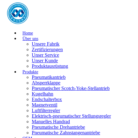
Home
Über uns
Unsere Fabrik
Zertifizierungen
Unser Service
Unser Kunde
Produktausrüstung
Produkte
Pneumatikantrieb
Absperrklappe
Pneumatischer Scotch-Yoke-Stellantrieb
Kugelhahn
Endschalterbox
Magnetventil
Luftfilterregler
Elektrisch-pneumatischer Stellungsregler
Manuelles Handrad
Pneumatische Drehantriebe
Pneumatische Zahnstangenantriebe