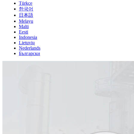
Türkçe
한국어
日本語
Melayu
Malti
Eesti
Indonesia
Lietuvių
Nederlands
Български