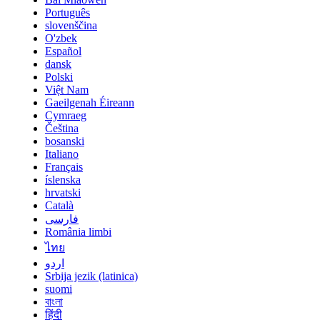
Português
slovenščina
O'zbek
Español
dansk
Polski
Việt Nam
Gaeilgenah Éireann
Cymraeg
Čeština
bosanski
Italiano
Français
íslenska
hrvatski
Català
فارسی
România limbi
ไทย
اردو
Srbija jezik (latinica)
suomi
বাংলা
हिंदी