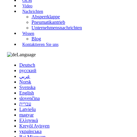
OEM
Video
Nachrichten
Absperrklappe
Pneumatikantrieb
Unternehmensnachrichten
Wissen
Blog
Kontaktieren Sie uns
Language
Deutsch
русский
عربي
Norsk
Svenska
English
slovenčina
עברית
Latviešu
magyar
Ελληνικά
Kreyòl Ayisyen
українська
Bai Miaowen