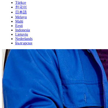
Türkçe
한국어
日本語
Melayu
Malti
Eesti
Indonesia
Lietuvių
Nederlands
Български