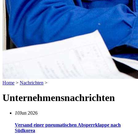
Home
>
Nachrichten
>
Unternehmensnachrichten
10
Jun 2026
Versand einer pneumatischen Absperrklappe nach
Südkorea