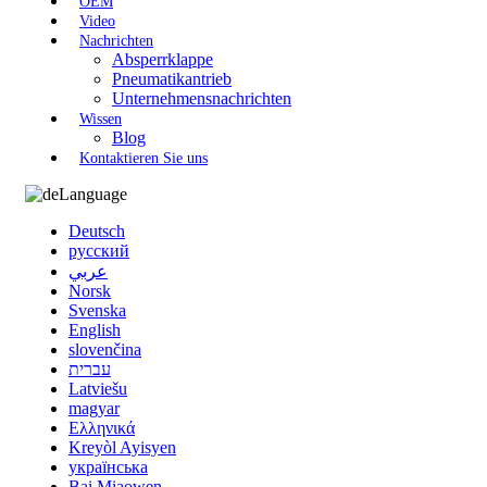
OEM
Video
Nachrichten
Absperrklappe
Pneumatikantrieb
Unternehmensnachrichten
Wissen
Blog
Kontaktieren Sie uns
Language
Deutsch
русский
عربي
Norsk
Svenska
English
slovenčina
עברית
Latviešu
magyar
Ελληνικά
Kreyòl Ayisyen
українська
Bai Miaowen