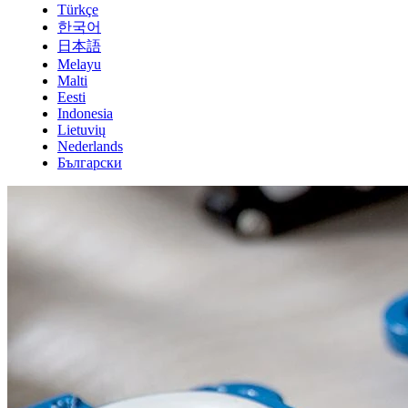
Türkçe
한국어
日本語
Melayu
Malti
Eesti
Indonesia
Lietuvių
Nederlands
Български