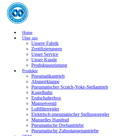
Home
Über uns
Unsere Fabrik
Zertifizierungen
Unser Service
Unser Kunde
Produktausrüstung
Produkte
Pneumatikantrieb
Absperrklappe
Pneumatischer Scotch-Yoke-Stellantrieb
Kugelhahn
Endschalterbox
Magnetventil
Luftfilterregler
Elektrisch-pneumatischer Stellungsregler
Manuelles Handrad
Pneumatische Drehantriebe
Pneumatische Zahnstangenantriebe