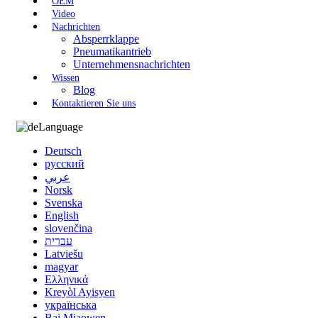
OEM
Video
Nachrichten
Absperrklappe
Pneumatikantrieb
Unternehmensnachrichten
Wissen
Blog
Kontaktieren Sie uns
Language
Deutsch
русский
عربي
Norsk
Svenska
English
slovenčina
עברית
Latviešu
magyar
Ελληνικά
Kreyòl Ayisyen
українська
Bai Miaowen