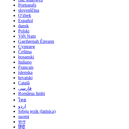
Português
slovenščina
O'zbek
Español
dansk
Polski
Việt Nam
Gaeilgenah Éireann
Cymraeg
Čeština
bosanski
Italiano
Français
íslenska
hrvatski
Català
فارسی
România limbi
ไทย
اردو
Srbija jezik (latinica)
suomi
বাংলা
हिंदी