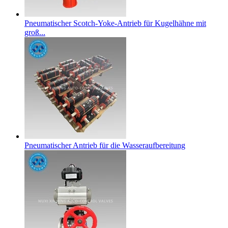
Pneumatischer Scotch-Yoke-Antrieb für Kugelhähne mit
groß...
Pneumatischer Antrieb für die Wasseraufbereitung