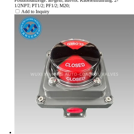
Positionsanzeige: an-gelb; aus-rot. Kabeleinführung: 2-
1/2NPT; PT1/2; PF1/2; M20;
Add to Inquiry