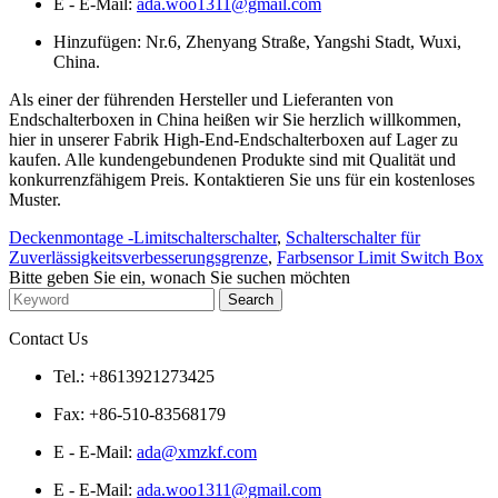
E - E-Mail:
ada.woo1311@gmail.com
Hinzufügen: Nr.6, Zhenyang Straße, Yangshi Stadt, Wuxi,
China.
Als einer der führenden Hersteller und Lieferanten von
Endschalterboxen in China heißen wir Sie herzlich willkommen,
hier in unserer Fabrik High-End-Endschalterboxen auf Lager zu
kaufen. Alle kundengebundenen Produkte sind mit Qualität und
konkurrenzfähigem Preis. Kontaktieren Sie uns für ein kostenloses
Muster.
Deckenmontage -Limitschalterschalter
,
Schalterschalter für
Zuverlässigkeitsverbesserungsgrenze
,
Farbsensor Limit Switch Box
Bitte geben Sie ein, wonach Sie suchen möchten
Contact Us
Tel.: +8613921273425
Fax: +86-510-83568179
E - E-Mail:
ada@xmzkf.com
E - E-Mail:
ada.woo1311@gmail.com