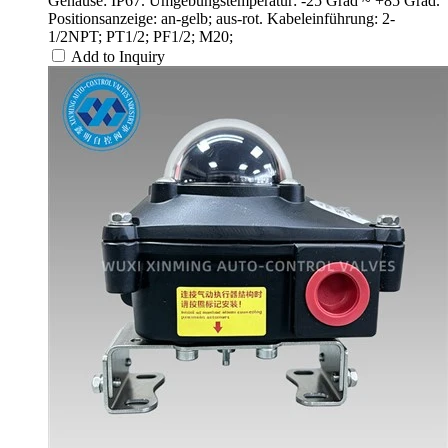
Gehäuse: IP67. Umgebungstemperatur: -25 Grad ~ +85 Grad.
Positionsanzeige: an-gelb; aus-rot. Kabeleinführung: 2-
1/2NPT; PT1/2; PF1/2; M20;
Add to Inquiry