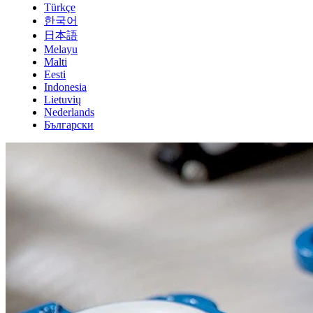
Türkçe
한국어
日本語
Melayu
Malti
Eesti
Indonesia
Lietuvių
Nederlands
Български