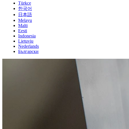
Türkçe
한국어
日本語
Melayu
Malti
Eesti
Indonesia
Lietuvių
Nederlands
Български