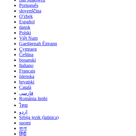
Português
slovenščina
O'zbek
Español
dansk
Polski
Việt Nam
Gaeilgenah Éireann
Cymraeg
Čeština
bosanski
Italiano
Français
íslenska
hrvatski
Català
فارسی
România limbi
ไทย
اردو
Srbija jezik (latinica)
suomi
বাংলা
हिंदी