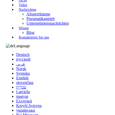
OEM
Video
Nachrichten
Absperrklappe
Pneumatikantrieb
Unternehmensnachrichten
Wissen
Blog
Kontaktieren Sie uns
Language
Deutsch
русский
عربي
Norsk
Svenska
English
slovenčina
עברית
Latviešu
magyar
Ελληνικά
Kreyòl Ayisyen
українська
Bai Miaowen