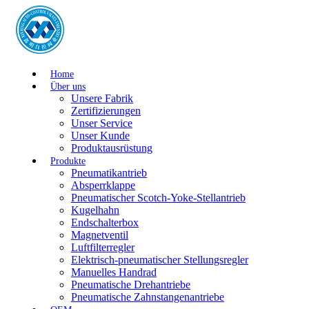
Home
Über uns
Unsere Fabrik
Zertifizierungen
Unser Service
Unser Kunde
Produktausrüstung
Produkte
Pneumatikantrieb
Absperrklappe
Pneumatischer Scotch-Yoke-Stellantrieb
Kugelhahn
Endschalterbox
Magnetventil
Luftfilterregler
Elektrisch-pneumatischer Stellungsregler
Manuelles Handrad
Pneumatische Drehantriebe
Pneumatische Zahnstangenantriebe