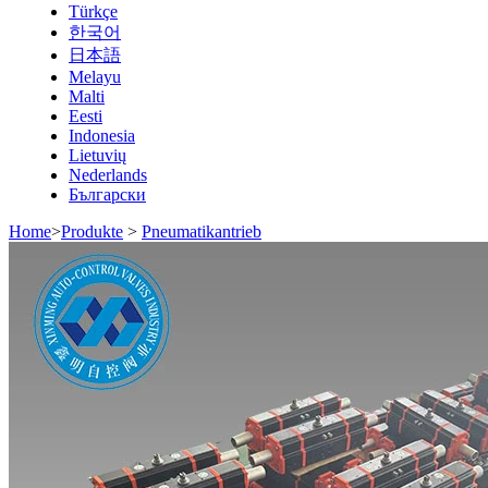
Türkçe
한국어
日本語
Melayu
Malti
Eesti
Indonesia
Lietuvių
Nederlands
Български
Home
>
Produkte
>
Pneumatikantrieb