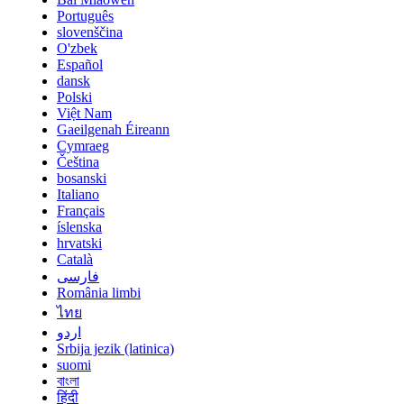
Português
slovenščina
O'zbek
Español
dansk
Polski
Việt Nam
Gaeilgenah Éireann
Cymraeg
Čeština
bosanski
Italiano
Français
íslenska
hrvatski
Català
فارسی
România limbi
ไทย
اردو
Srbija jezik (latinica)
suomi
বাংলা
हिंदी