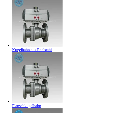
Kugelhahn aus Edelstahl
Flanschkugelhahn