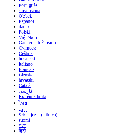
Português
slovenščina
O'zbek
Español
dansk
Polski
Việt Nam
Gaeilgenah Éireann
Cymraeg
Čeština
bosanski
Italiano
Français
íslenska
hrvatski
Català
فارسی
România limbi
ไทย
اردو
Srbija jezik (latinica)
suomi
বাংলা
हिंदी