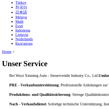
Türkçe
한국어
日本語
Melayu
Malti
Eesti
Indonesia
Lietuvių
Nederlands
Български
Home
>
Unser Service
Bei Wuxi Xinming Auto - Steuerventile Industry Co., Ltd.
Umfas
PRE - Verkaufsunterstützung
: Professionelle Anleitungen zu
Produktions- und Qualitätssicherung
: Strenge Qualitätskontro
Nach - Verkaufsdienst
: Sofortige technische Unterstützung, In