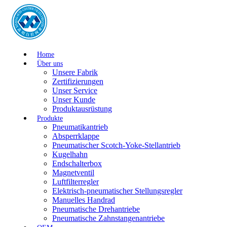
Home
Über uns
Unsere Fabrik
Zertifizierungen
Unser Service
Unser Kunde
Produktausrüstung
Produkte
Pneumatikantrieb
Absperrklappe
Pneumatischer Scotch-Yoke-Stellantrieb
Kugelhahn
Endschalterbox
Magnetventil
Luftfilterregler
Elektrisch-pneumatischer Stellungsregler
Manuelles Handrad
Pneumatische Drehantriebe
Pneumatische Zahnstangenantriebe