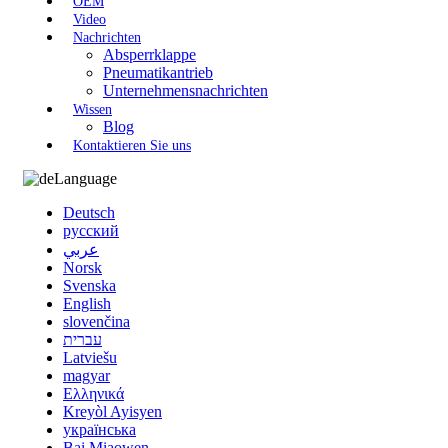
OEM
Video
Nachrichten
Absperrklappe
Pneumatikantrieb
Unternehmensnachrichten
Wissen
Blog
Kontaktieren Sie uns
Language
Deutsch
русский
عربي
Norsk
Svenska
English
slovenčina
עברית
Latviešu
magyar
Ελληνικά
Kreyòl Ayisyen
українська
Bai Miaowen