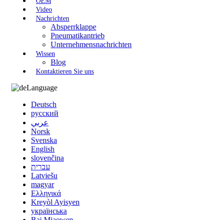
OEM
Video
Nachrichten
Absperrklappe
Pneumatikantrieb
Unternehmensnachrichten
Wissen
Blog
Kontaktieren Sie uns
Language
Deutsch
русский
عربي
Norsk
Svenska
English
slovenčina
עברית
Latviešu
magyar
Ελληνικά
Kreyòl Ayisyen
українська
Bai Miaowen