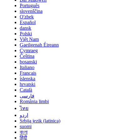
Português
slovenščina
O'zbek
Español
dansk
Polski
Việt Nam
Gaeilgenah Éireann
Cymraeg
Čeština
bosanski
Italiano
Français
íslenska
hrvatski
Català
فارسی
România limbi
ไทย
اردو
Srbija jezik (latinica)
suomi
বাংলা
हिंदी