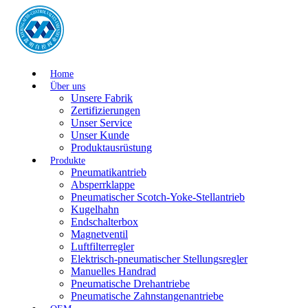
Home
Über uns
Unsere Fabrik
Zertifizierungen
Unser Service
Unser Kunde
Produktausrüstung
Produkte
Pneumatikantrieb
Absperrklappe
Pneumatischer Scotch-Yoke-Stellantrieb
Kugelhahn
Endschalterbox
Magnetventil
Luftfilterregler
Elektrisch-pneumatischer Stellungsregler
Manuelles Handrad
Pneumatische Drehantriebe
Pneumatische Zahnstangenantriebe