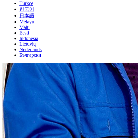
Türkçe
한국어
日本語
Melayu
Malti
Eesti
Indonesia
Lietuvių
Nederlands
Български