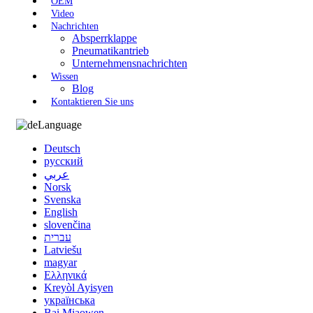
OEM
Video
Nachrichten
Absperrklappe
Pneumatikantrieb
Unternehmensnachrichten
Wissen
Blog
Kontaktieren Sie uns
Language
Deutsch
русский
عربي
Norsk
Svenska
English
slovenčina
עברית
Latviešu
magyar
Ελληνικά
Kreyòl Ayisyen
українська
Bai Miaowen