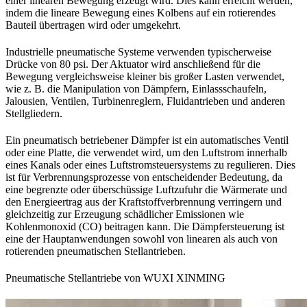
einer linearen Bewegung erzeugt wird. Dies kann erreicht werden,
indem die lineare Bewegung eines Kolbens auf ein rotierendes
Bauteil übertragen wird oder umgekehrt.
Industrielle pneumatische Systeme verwenden typischerweise
Drücke von 80 psi. Der Aktuator wird anschließend für die
Bewegung vergleichsweise kleiner bis großer Lasten verwendet,
wie z. B. die Manipulation von Dämpfern, Einlassschaufeln,
Jalousien, Ventilen, Turbinenreglern, Fluidantrieben und anderen
Stellgliedern.
Ein pneumatisch betriebener Dämpfer ist ein automatisches Ventil
oder eine Platte, die verwendet wird, um den Luftstrom innerhalb
eines Kanals oder eines Luftstromsteuersystems zu regulieren. Dies
ist für Verbrennungsprozesse von entscheidender Bedeutung, da
eine begrenzte oder überschüssige Luftzufuhr die Wärmerate und
den Energieertrag aus der Kraftstoffverbrennung verringern und
gleichzeitig zur Erzeugung schädlicher Emissionen wie
Kohlenmonoxid (CO) beitragen kann. Die Dämpfersteuerung ist
eine der Hauptanwendungen sowohl von linearen als auch von
rotierenden pneumatischen Stellantrieben.
Pneumatische Stellantriebe von WUXI XINMING