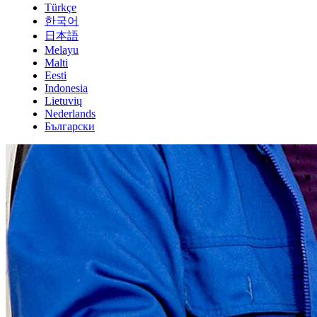
Türkçe
한국어
日本語
Melayu
Malti
Eesti
Indonesia
Lietuvių
Nederlands
Български