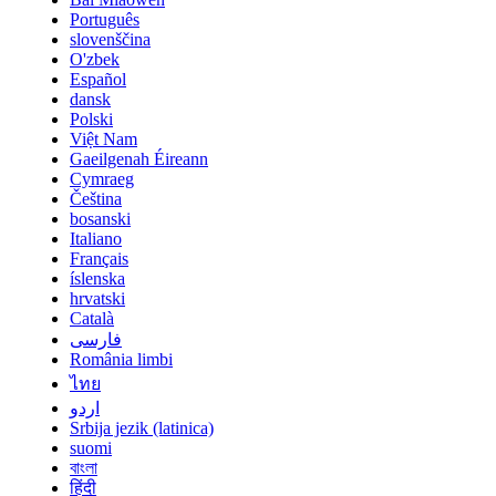
Português
slovenščina
O'zbek
Español
dansk
Polski
Việt Nam
Gaeilgenah Éireann
Cymraeg
Čeština
bosanski
Italiano
Français
íslenska
hrvatski
Català
فارسی
România limbi
ไทย
اردو
Srbija jezik (latinica)
suomi
বাংলা
हिंदी